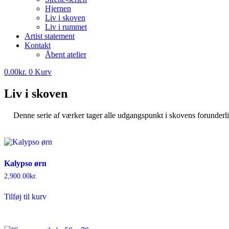
Hjernen
Liv i skoven
Liv i rummet
Artist statement
Kontakt
Åbent atelier
0.00
kr.
0
Kurv
Liv i skoven
Denne serie af værker tager alle udgangspunkt i skovens forunderli
Kalypso ørn
2,900.00
kr.
Tilføj til kurv