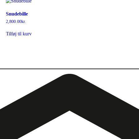
Snudebille
2,800.00
kr.
Tilføj til kurv