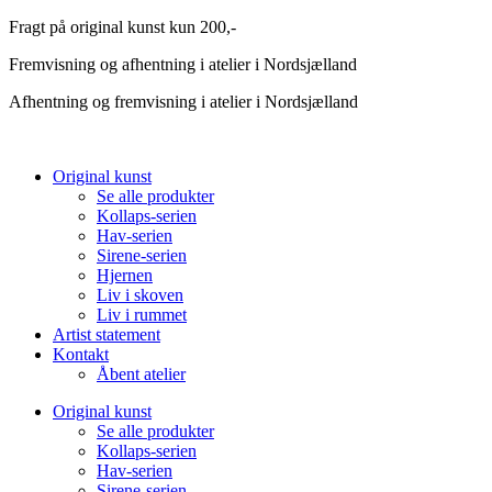
Videre
Fragt på original kunst kun 200,-
til
Fremvisning og afhentning i atelier i Nordsjælland
indhold
Afhentning og fremvisning i atelier i Nordsjælland
Original kunst
Se alle produkter
Kollaps-serien
Hav-serien
Sirene-serien
Hjernen
Liv i skoven
Liv i rummet
Artist statement
Kontakt
Åbent atelier
Original kunst
Se alle produkter
Kollaps-serien
Hav-serien
Sirene-serien