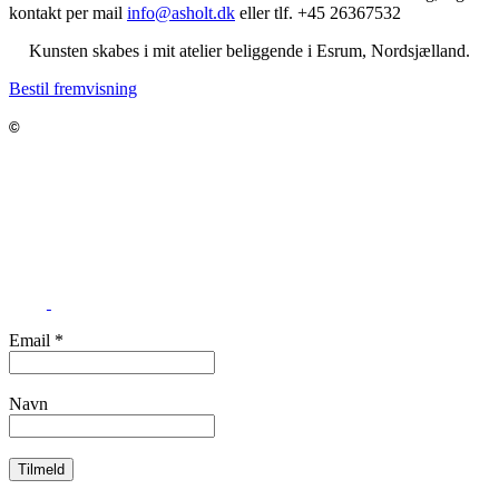
kontakt per mail
info@asholt.dk
eller tlf. +45 26367532
Kunsten skabes i mit atelier beliggende i Esrum, Nordsjælland.
Bestil fremvisning
Jeppe Asholt – Kunst og Medier
©
Munkevej 3, Esrum, 3230 Græsted
Info@asholtkunst.dk
Tlf. 26 36 75 32
CVR 41174625
Email
*
Navn