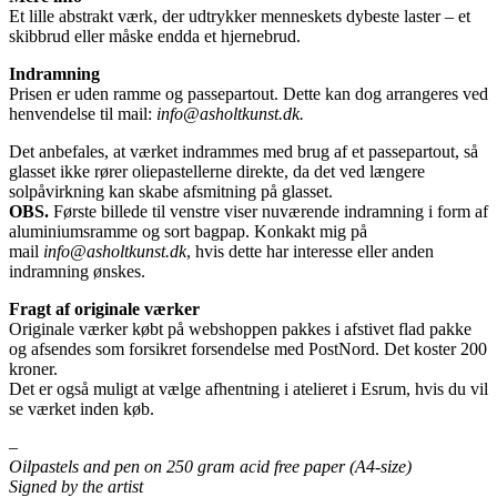
Et lille abstrakt værk, der udtrykker menneskets dybeste laster – et
skibbrud eller måske endda et hjernebrud.
Indramning
Prisen er uden ramme og passepartout. Dette kan dog arrangeres ved
henvendelse til mail:
info@asholtkunst.dk.
Det anbefales, at værket indrammes med brug af et passepartout, så
glasset ikke rører oliepastellerne direkte, da det ved længere
solpåvirkning kan skabe afsmitning på glasset.
OBS.
Første billede til venstre viser nuværende indramning i form af
aluminiumsramme og sort bagpap. Konkakt mig på
mail
info@asholtkunst.dk
, hvis dette har interesse eller anden
indramning ønskes.
Fragt af originale værker
Originale værker købt på webshoppen pakkes i afstivet flad pakke
og afsendes som forsikret forsendelse med PostNord. Det koster 200
kroner.
Det er også muligt at vælge afhentning i atelieret i Esrum, hvis du vil
se værket inden køb.
–
Oilpastels and pen on 250 gram acid free paper (A4-size)
Signed by the artist