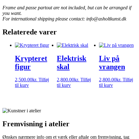
Frame and passe partout are not included, but can be arranged if
you want.
For international shipping please contact: info@asholtkunst.dk
Relaterede varer
Krypteret
Elektrisk
Liv på
figur
skal
vrangen
2,500.00
kr.
Tilføj
2,800.00
kr.
Tilføj
2,800.00
kr.
Tilføj
til kurv
til kurv
til kurv
Fremvisning i atelier
Ønskes nærmere info om et værk eller aftale om fremvisning,
tag