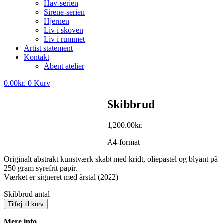
Hav-serien
Sirene-serien
Hjernen
Liv i skoven
Liv i rummet
Artist statement
Kontakt
Åbent atelier
0.00
kr.
0
Kurv
Skibbrud
1,200.00
kr.
A4-format
Originalt abstrakt kunstværk skabt med kridt, oliepastel og blyant på
250 gram syrefrit papir.
Værket er signeret med årstal (2022)
Skibbrud antal
Tilføj til kurv
Mere info