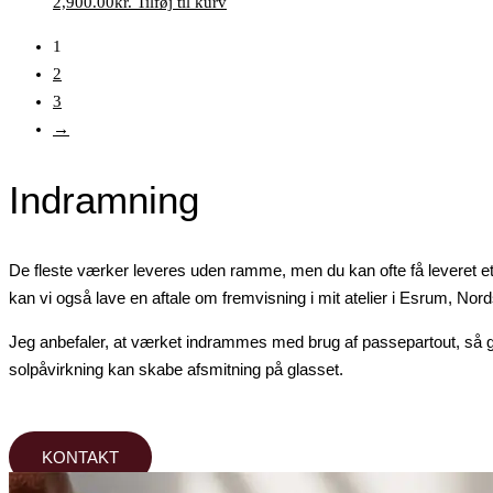
2,900.00
kr.
Tilføj til kurv
1
2
3
→
Indramning
De fleste værker leveres uden ramme, men du kan ofte få leveret e
kan vi også lave en aftale om fremvisning i mit atelier i Esrum, Nord
Jeg anbefaler, at værket indrammes med brug af passepartout, så gla
solpåvirkning kan skabe afsmitning på glasset.
KONTAKT