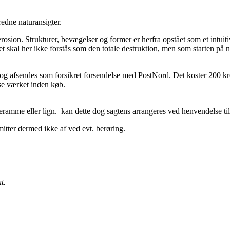
redne naturansigter.
rosion. Strukturer, bevægelser og former er herfra opstået som et intui
t skal her ikke forstås som den totale destruktion, men som starten på n
og afsendes som forsikret forsendelse med PostNord. Det koster 200 kr
 se værket inden køb.
ramme eller lign. kan dette dog sagtens arrangeres ved henvendelse ti
itter dermed ikke af ved evt. berøring.
t.