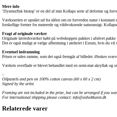
biotop
antal
Mere info
‘Dysmorfisk biotop’ er en del af min Kollaps serie af deforme og forv
Værksserien er opstået ud fra idéen om en forvreden natur i konstant e
forskellige former for muterede og vildtvoksende naturansigt. Kollapse
Fragt af originale værker
Originale lærredsværker købt på webshoppen pakkes i afstivet pakke 
Det er også muligt at vælge afhentning i atelieret i Esrum, hvis du vil
Eventuel indramning
Prisen er uden ramme, som det også fremgår af billedet. Ønskes svæve
Værkets overflade er blevet behandlet med en semi-mat akryllak og sm
–
Oilpastels and pen on 100% cotton canvas (60 x 60 x 2 cm)
Signed by the artist
Framing are not included in the prize, but can be arranged if you wan
For international shipping please contact: info@asholtkunst.dk
Relaterede varer