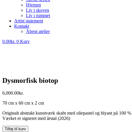
Hjernen
Liv i skoven
Liv i rummet
Artist statement
Kontakt
Åbent atelier
0.00
kr.
0
Kurv
Dysmorfisk biotop
6,000.00
kr.
70 cm x 60 cm x 2 cm
Originalt abstrakt kunstværk skabt med oliepastel og blyant på 100 
Værket er signeret med årstal (2026)
Dysmorfisk
Tilføj til kurv