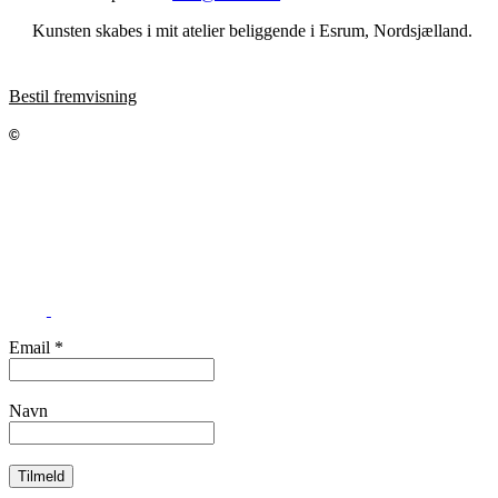
Kunsten skabes i mit atelier beliggende i Esrum, Nordsjælland.
Bestil fremvisning
Jeppe Asholt – Kunst og Medier
©
Munkevej 3, Esrum, 3230 Græsted
Info@asholtkunst.dk
Tlf. 26 36 75 32
CVR 41174625
Email
*
Navn