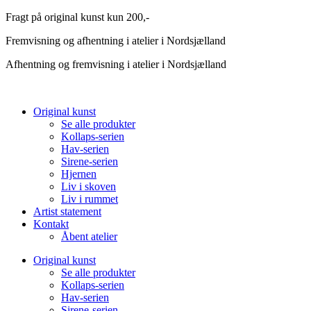
Videre
Fragt på original kunst kun 200,-
til
Fremvisning og afhentning i atelier i Nordsjælland
indhold
Afhentning og fremvisning i atelier i Nordsjælland
Original kunst
Se alle produkter
Kollaps-serien
Hav-serien
Sirene-serien
Hjernen
Liv i skoven
Liv i rummet
Artist statement
Kontakt
Åbent atelier
Original kunst
Se alle produkter
Kollaps-serien
Hav-serien
Sirene-serien