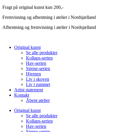
Videre
Fragt på original kunst kun 200,-
til
Fremvisning og afhentning i atelier i Nordsjælland
indhold
Afhentning og fremvisning i atelier i Nordsjælland
Original kunst
Se alle produkter
Kollaps-serien
Hav-serien
Sirene-serien
Hjernen
Liv i skoven
Liv i rummet
Artist statement
Kontakt
Åbent atelier
Original kunst
Se alle produkter
Kollaps-serien
Hav-serien
Sirene-serien