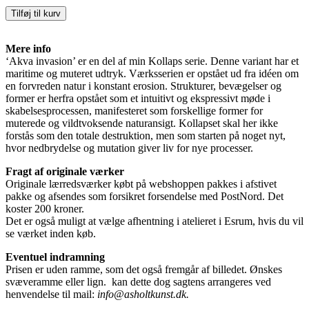
Akva
Tilføj til kurv
invasion
antal
Mere info
‘Akva invasion’ er en del af min Kollaps serie. Denne variant har et
maritime og muteret udtryk.
Værksserien er opstået ud fra idéen om
en forvreden natur i konstant erosion. Strukturer, bevægelser og
former er herfra opstået som et intuitivt og ekspressivt møde i
skabelsesprocessen, manifesteret som forskellige former for
muterede og vildtvoksende naturansigt. Kollapset skal her ikke
forstås som den totale destruktion, men som starten på noget nyt,
hvor nedbrydelse og mutation giver liv for nye processer.
Fragt af originale værker
Originale lærredsværker købt på webshoppen pakkes i afstivet
pakke og afsendes som forsikret forsendelse med PostNord. Det
koster 200 kroner.
Det er også muligt at vælge afhentning i atelieret i Esrum, hvis du vil
se værket inden køb.
Eventuel indramning
Prisen er uden ramme, som det også fremgår af billedet. Ønskes
svæveramme eller lign. kan dette dog sagtens arrangeres ved
henvendelse til mail:
info@asholtkunst.dk.