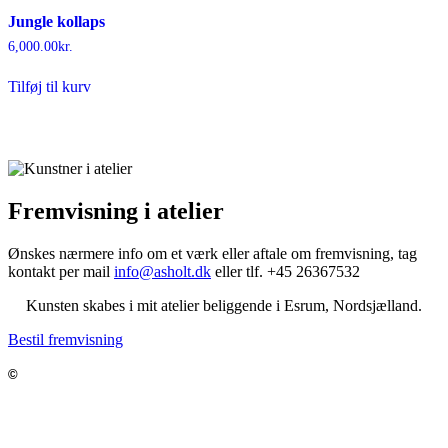
Jungle kollaps
6,000.00
kr.
Tilføj til kurv
Fremvisning i atelier
Ønskes nærmere info om et værk eller aftale om fremvisning,
tag
kontakt per mail
info@asholt.dk
eller tlf. +45 26367532
Kunsten skabes i mit atelier beliggende i Esrum, Nordsjælland.
Bestil fremvisning
Jeppe Asholt – Kunst og Medier
©
Munkevej 3, Esrum, 3230 Græsted
Info@asholtkunst.dk
Tlf. 26 36 75 32