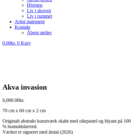
Hjernen
Liv i skoven
Liv i rummet
Artist statement
Kontakt
Åbent atelier
0.00
kr.
0
Kurv
Akva invasion
6,000.00
kr.
70 cm x 60 cm x 2 cm
Originalt abstrakt kunstværk skabt med oliepastel og blyant på 100
% bomuldslærred.
Værket er signeret med årstal (2026)