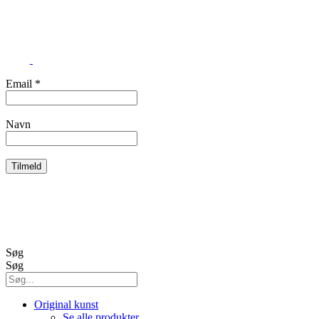
CVR 41174625
Email
*
Navn
Handelsbetingelser
Cookies og persondata
Søg
Søg
Original kunst
Se alle produkter