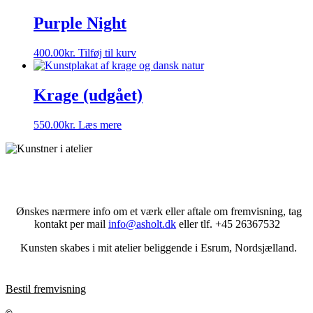
Purple Night
400.00
kr.
Tilføj til kurv
Krage (udgået)
550.00
kr.
Læs mere
Ønskes nærmere info om et værk eller aftale om fremvisning,
tag
kontakt per mail
info@asholt.dk
eller tlf. +45 26367532
Kunsten skabes i mit atelier beliggende i Esrum, Nordsjælland.
Bestil fremvisning
Jeppe Asholt – Kunst og Medier