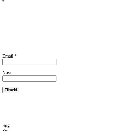
©
Munkevej 3, Esrum, 3230 Græsted
Info@asholtkunst.dk
Tlf. 26 36 75 32
CVR 41174625
Email
*
Navn
Søg
Søg