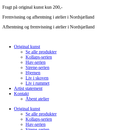
Videre
Fragt på original kunst kun 200,-
til
Fremvisning og afhentning i atelier i Nordsjælland
indhold
Afhentning og fremvisning i atelier i Nordsjælland
Original kunst
Se alle produkter
Kollaps-serien
Hav-serien
Sirene-serien
Hjernen
Liv i skoven
Liv i rummet
Artist statement
Kontakt
Åbent atelier
Original kunst
Se alle produkter
Kollaps-serien
Hav-serien
Sirene-serien