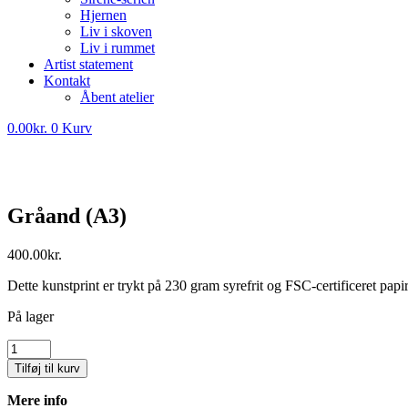
Hjernen
Liv i skoven
Liv i rummet
Artist statement
Kontakt
Åbent atelier
0.00
kr.
0
Kurv
Gråand (A3)
400.00
kr.
Dette kunstprint er trykt på 230 gram syrefrit og FSC-certificeret pap
På lager
Gråand
(A3)
Tilføj til kurv
antal
Mere info