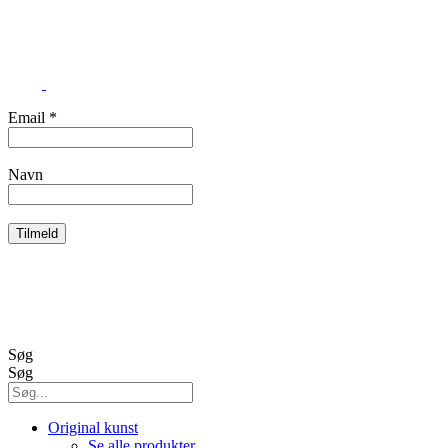
CVR 41174625
Email
*
Navn
Handelsbetingelser
Cookies og persondata
Søg
Søg
Original kunst
Se alle produkter