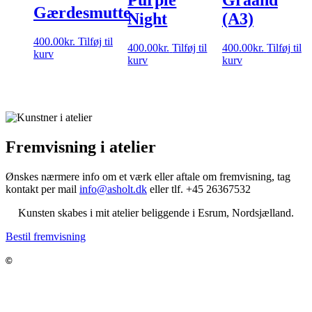
Gærdesmutte
Night
(A3)
400.00
kr.
Tilføj til
400.00
kr.
Tilføj til
400.00
kr.
Tilføj til
kurv
kurv
kurv
Fremvisning i atelier
Ønskes nærmere info om et værk eller aftale om fremvisning,
tag
kontakt per mail
info@asholt.dk
eller tlf. +45 26367532
Kunsten skabes i mit atelier beliggende i Esrum, Nordsjælland.
Bestil fremvisning
Jeppe Asholt – Kunst og Medier
©
Munkevej 3, Esrum, 3230 Græsted
Info@asholtkunst.dk
Tlf. 26 36 75 32