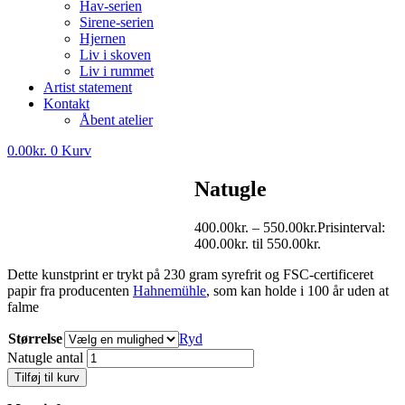
Hav-serien
Sirene-serien
Hjernen
Liv i skoven
Liv i rummet
Artist statement
Kontakt
Åbent atelier
0.00
kr.
0
Kurv
Natugle
400.00
kr.
–
550.00
kr.
Prisinterval:
400.00kr. til 550.00kr.
Dette kunstprint er trykt på 230 gram syrefrit og FSC-certificeret
papir fra producenten
Hahnemühle
, som kan holde i 100 år uden at
falme
Størrelse
Ryd
Natugle antal
Tilføj til kurv