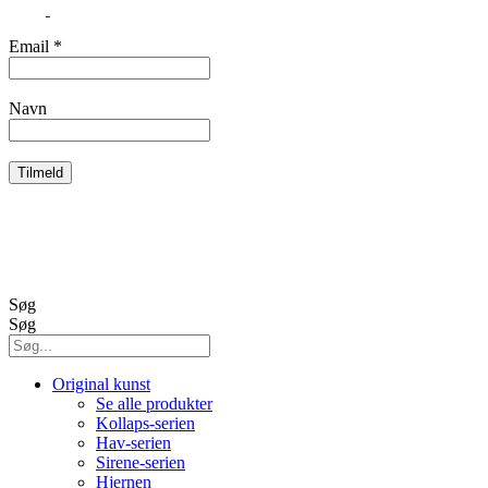
Email
*
Navn
Handelsbetingelser
Cookies og persondata
Søg
Søg
Original kunst
Se alle produkter
Kollaps-serien
Hav-serien
Sirene-serien
Hjernen