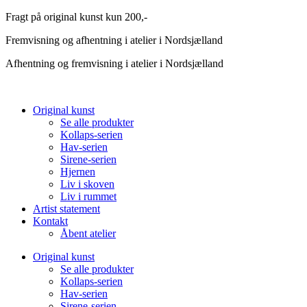
Videre
Fragt på original kunst kun 200,-
til
Fremvisning og afhentning i atelier i Nordsjælland
indhold
Afhentning og fremvisning i atelier i Nordsjælland
Original kunst
Se alle produkter
Kollaps-serien
Hav-serien
Sirene-serien
Hjernen
Liv i skoven
Liv i rummet
Artist statement
Kontakt
Åbent atelier
Original kunst
Se alle produkter
Kollaps-serien
Hav-serien
Sirene-serien