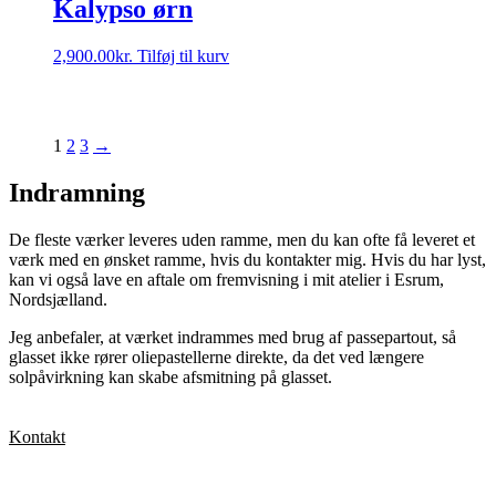
Kalypso ørn
2,900.00
kr.
Tilføj til kurv
1
2
3
→
Indramning
De fleste værker leveres uden ramme, men du kan ofte få leveret et
værk med en ønsket ramme, hvis du kontakter mig. Hvis du har lyst,
kan vi også lave en aftale om fremvisning i mit atelier i Esrum,
Nordsjælland.
Jeg anbefaler, at værket indrammes med brug af passepartout, så
glasset ikke rører oliepastellerne direkte, da det ved længere
solpåvirkning kan skabe afsmitning på glasset.
Kontakt