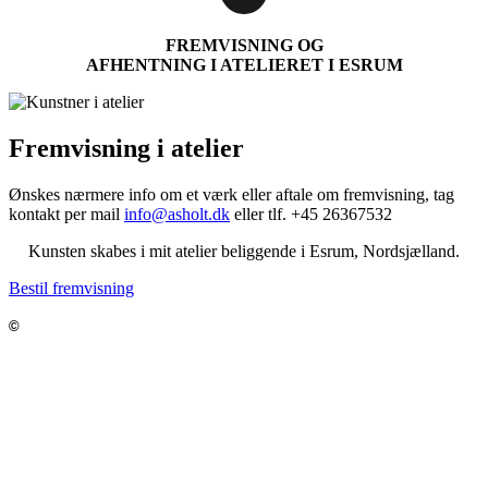
FREMVISNING OG
AFHENTNING I ATELIERET I ESRUM
Fremvisning i atelier
Ønskes nærmere info om et værk eller aftale om fremvisning,
tag
kontakt per mail
info@asholt.dk
eller tlf. +45 26367532
Kunsten skabes i mit atelier beliggende i Esrum, Nordsjælland.
Bestil fremvisning
Jeppe Asholt – Kunst og Medier
©
Munkevej 3, Esrum, 3230 Græsted
Info@asholtkunst.dk
Tlf. 26 36 75 32
CVR 41174625